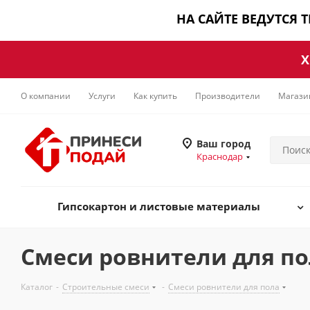
НА САЙТЕ ВЕДУТСЯ 
Х
О компании
Услуги
Как купить
Производители
Магази
Ваш город
Краснодар
Гипсокартон и листовые материалы
Смеси ровнители для пол
Каталог
-
Строительные смеси
-
Смеси ровнители для пола