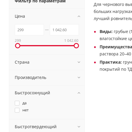
Фильтр по параметрам
Для чернового вы
больших нагрузка
Цена
лучший ровнитель 
Виды:
грубые (
влагостойкие ц
299
1 042.60
Преимущества
раствора 20–40
Страна
Практика:
грун
покрытий по ТД
Производитель
Быстросохнущий
да
нет
Быстротвердеющий