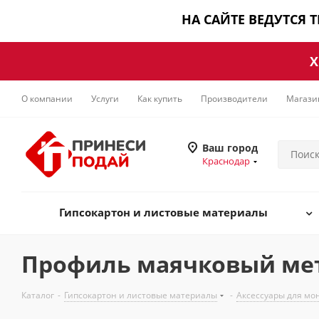
НА САЙТЕ ВЕДУТСЯ 
Х
О компании
Услуги
Как купить
Производители
Магази
Ваш город
Краснодар
Гипсокартон и листовые материалы
Профиль маячковый мет
Каталог
-
Гипсокартон и листовые материалы
-
Аксессуары для мо