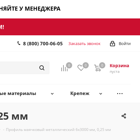
ЧНЯЙТЕ У МЕНЕДЖЕРА
М!
8 (800) 700-06-05
Заказать звонок
Войти
Корзина
0
0
0
0
пуста
ные материалы
Крепеж
25 мм
-
Профиль маячковый металлический 6х3000 мм, 0,25 мм