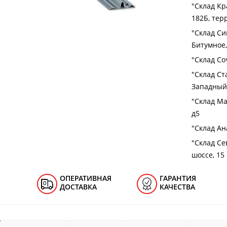
"Cклад Кра
182Б, тер
"Cклад Си
Битумное,
"Cклад Соч
"Cклад Ст
Западный 
"Cклад Ма
д5
"Cклад Ана
"Cклад Се
шоссе, 15
ОПЕРАТИВНАЯ
ГАРАНТИЯ
ДОСТАВКА
КАЧЕСТВА