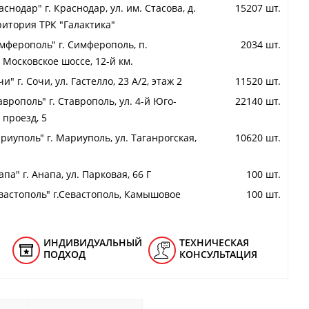
снодар" г. Краснодар, ул. им. Стасова, д.
15207 шт.
ритория ТРК "Галактика"
мферополь" г. Симферополь, п.
2034 шт.
 Московское шоссе, 12-й км.
и" г. Сочи, ул. Гастелло, 23 А/2, этаж 2
11520 шт.
аврополь" г. Ставрополь, ул. 4-й Юго-
22140 шт.
проезд, 5
риуполь" г. Мариуполь, ул. Таганрогская,
10620 шт.
па" г. Анапа, ул. Парковая, 66 Г
100 шт.
вастополь" г.Севастополь, Камышовое
100 шт.
ИНДИВИДУАЛЬНЫЙ
ТЕХНИЧЕСКАЯ
ПОДХОД
КОНСУЛЬТАЦИЯ