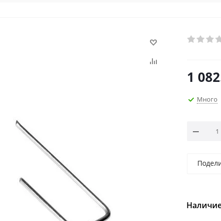
1 082
Много
Подел
Наличие