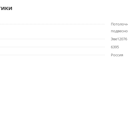
тики
Потолочн
подвесно
Эве12076
6395
Россия