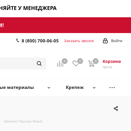
ЧНЯЙТЕ У МЕНЕДЖЕРА
М!
8 (800) 700-06-05
Заказать звонок
Войти
Корзина
0
0
0
0
пуста
ные материалы
Крепеж
-
Шплинт Нониус Knauf