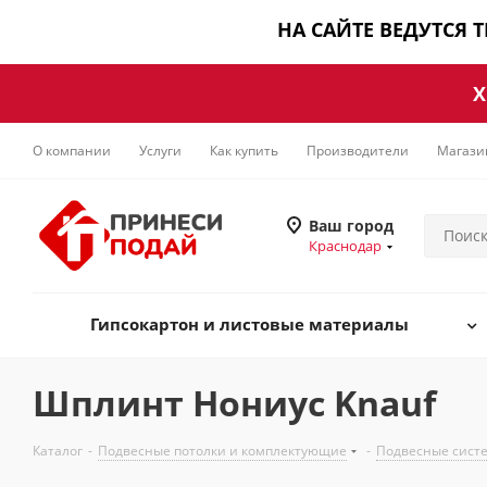
НА САЙТЕ ВЕДУТСЯ 
Х
О компании
Услуги
Как купить
Производители
Магази
Ваш город
Краснодар
Гипсокартон и листовые материалы
Шплинт Нониус Knauf
Каталог
-
Подвесные потолки и комплектующие
-
Подвесные систе