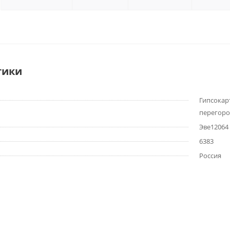
тики
Гипсокар
перегоро
Эве12064
6383
Россия