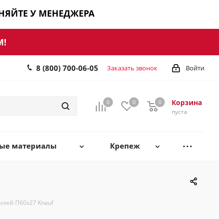
ЧНЯЙТЕ У МЕНЕДЖЕРА
М!
8 (800) 700-06-05
Заказать звонок
Войти
Корзина
0
0
0
0
пуста
ные материалы
Крепеж
илей П60х27 Knauf