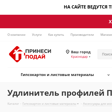
НА САЙТЕ ВЕДУТСЯ 
Х
О компании
Услуги
Как купить
Производители
Магази
Ваш город
Краснодар
Гипсокартон и листовые материалы
Удлинитель профилей П
Каталог
-
Гипсокартон и листовые материалы
-
Аксессуары для мо