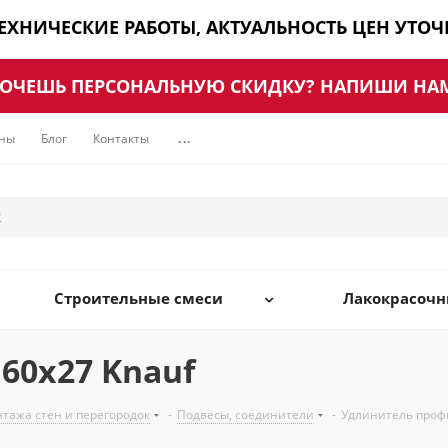
ТЕХНИЧЕСКИЕ РАБОТЫ, АКТУАЛЬНОСТЬ ЦЕН УТО
ОЧЕШЬ ПЕРСОНАЛЬНУЮ СКИДКУ? НАПИШИ НА
ны
Блог
Контакты
...
Строительные смеси
Лакокрасоч
60х27 Knauf
нтажа стен и перегородок
-
Подвесы, соединители
-
Удлинитель проф