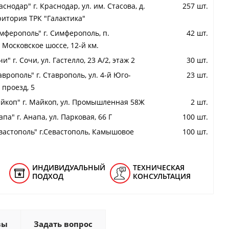
снодар" г. Краснодар, ул. им. Стасова, д.
257 шт.
ритория ТРК "Галактика"
мферополь" г. Симферополь, п.
42 шт.
 Московское шоссе, 12-й км.
и" г. Сочи, ул. Гастелло, 23 А/2, этаж 2
30 шт.
аврополь" г. Ставрополь, ул. 4-й Юго-
23 шт.
проезд, 5
йкоп" г. Майкоп, ул. Промышленная 58Ж
2 шт.
па" г. Анапа, ул. Парковая, 66 Г
100 шт.
вастополь" г.Севастополь, Камышовое
100 шт.
ИНДИВИДУАЛЬНЫЙ
ТЕХНИЧЕСКАЯ
ПОДХОД
КОНСУЛЬТАЦИЯ
вы
Задать вопрос