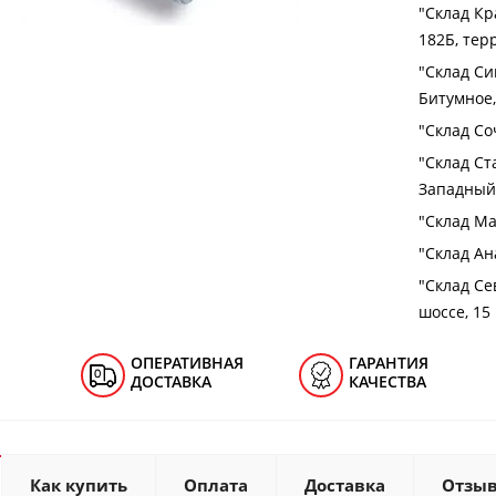
"Cклад Кра
182Б, тер
"Cклад Си
Битумное,
"Cклад Соч
"Cклад Ст
Западный 
"Cклад Ма
"Cклад Ана
"Cклад Се
шоссе, 15
ОПЕРАТИВНАЯ
ГАРАНТИЯ
ДОСТАВКА
КАЧЕСТВА
Как купить
Оплата
Доставка
Отзы