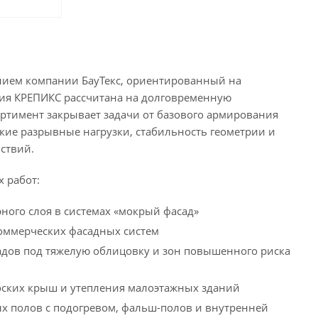
ием компании БауТекс, ориентированный на
ция КРЕПИКС рассчитана на долговременную
ортимент закрывает задачи от базового армирования
кие разрывные нагрузки, стабильность геометрии и
ствий.
 работ:
рного слоя в системах «мокрый фасад»
коммерческих фасадных систем
асадов под тяжелую облицовку и зон повышенного риска
оских крыш и утепления малоэтажных зданий
ых полов с подогревом, фальш-полов и внутренней