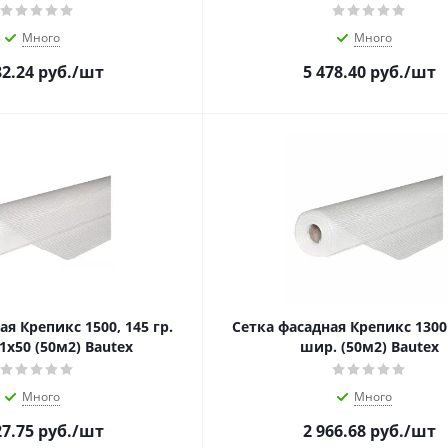
Много
Много
82.24
руб.
/шт
5 478.40
руб.
/шт
я Крепикс 1500, 145 гр.
Сетка фасадная Крепикс 1300
 1х50 (50м2) Bautex
шир. (50м2) Bautex
Много
Много
27.75
руб.
/шт
2 966.68
руб.
/шт