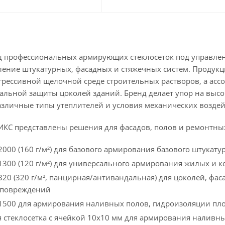
 профессиональных армирующих стеклосеток под управлен
ление штукатурных, фасадных и стяжечных систем. Продук
грессивной щелочной среде строительных растворов, а асс
альной защиты цоколей зданий. Бренд делает упор на высо
азличные типы утеплителей и условия механических воздей
ИКС представлены решения для фасадов, полов и ремонтных
2000 (160 г/м²) для базового армирования базового штукату
 1300 (120 г/м²) для универсального армирования жилых и 
 320 (320 г/м², панцирная/антивандальная) для цоколей, ф
 повреждений
 1500 для армирования наливных полов, гидроизоляции пл
 стеклосетка с ячейкой 10х10 мм для армирования наливн