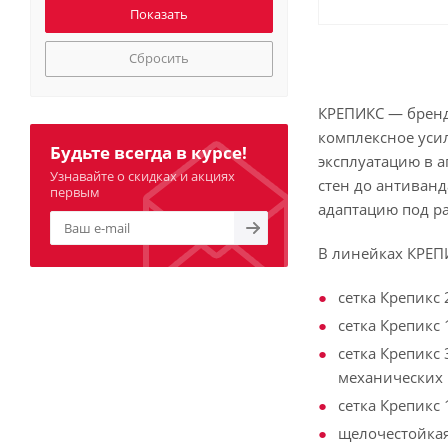
Сбросить
КРЕПИКС — бренд
комплексное уси
Будьте всегда в курсе!
эксплуатацию в а
Узнавайте о скидках и акциях
стен до антиванд
первым
адаптацию под р
В линейках КРЕП
сетка Крепикс 
сетка Крепикс
сетка Крепикс
механических
сетка Крепикс
щелочестойкая